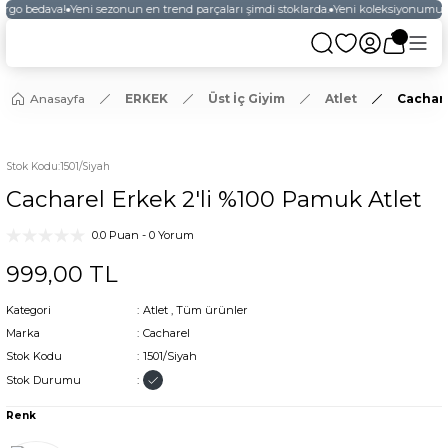
argo bedava!
Yeni sezonun en trend parçaları şimdi stoklarda.
Yeni koleksiyonumuzu
Anasayfa
ERKEK
Üst İç Giyim
Atlet
Cachare
Stok Kodu
:
1501/Siyah
Cacharel Erkek 2'li %100 Pamuk Atlet
0.0 Puan - 0 Yorum
999,00 TL
Kategori
Atlet
,
Tüm ürünler
Marka
Cacharel
Stok Kodu
1501/Siyah
Stok Durumu
Renk