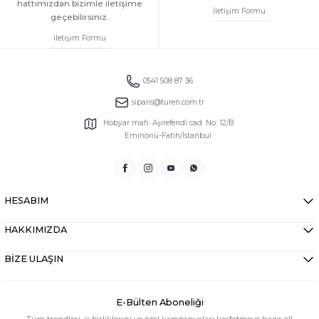
hattımızdan bizimle iletişime
İletişim Formu
geçebilirsiniz.
İletişim Formu
0541 508 87 36
siparis@turen.com.tr
Hobyar mah. Aşirefendi cad. No: 12/B
Eminönü-Fatih/İstanbul
HESABIM
HAKKIMIZDA
BİZE ULAŞIN
E-Bülten Aboneliği
Tüm trendleri, iş birliklerini ve özel kampanyaları keşfetmeye hazır ol!