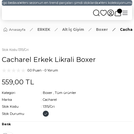
argo bedava!
Yeni sezonun en trend parçaları şimdi stoklarda.
Yeni koleksiyonumuzu
Anasayfa
ERKEK
Alt İç Giyim
Boxer
Cachar
Stok Kodu
:
1315/Gri
Cacharel Erkek Likrali Boxer
0.0 Puan - 0 Yorum
559,00 TL
Kategori
Boxer
,
Tüm ürünler
Marka
Cacharel
Stok Kodu
1315/Gri
Stok Durumu
Renk