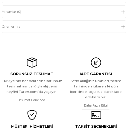
Yorumlar (0)
Önerileriniz
SORUNSUZ TESLİMAT
İADE GARANTİSİ
Türkiye’nin her noktasına sorunsuz
Satın aldığınız ürünleri, teslim
teslimat ayrıcalığıyla alışveriş
tarihinden itibaren 14 gün
keyfini Turen.com’da yaşayın.
içerisinde koşulsuz olarak iade
edebilirsiniz.
Teslimat Hakkında
Daha Fazla Bilgi
MÜŞTERİ HİZMETLERİ
TAKSİT SEÇENEKLERİ