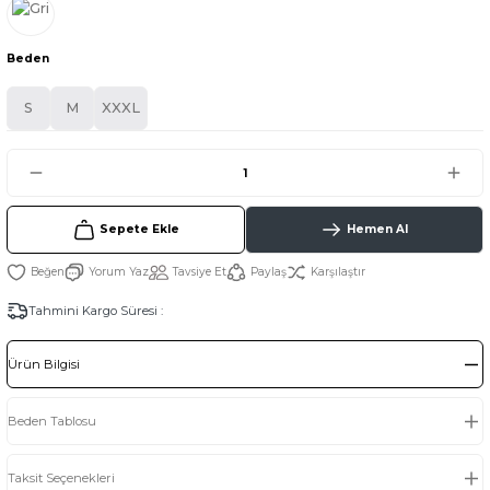
Beden
S
M
XXXL
Sepete Ekle
Hemen Al
Yorum Yaz
Tavsiye Et
Paylaş
Karşılaştır
Tahmini Kargo Süresi :
Ürün Bilgisi
Beden Tablosu
Taksit Seçenekleri