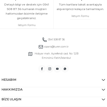
Detaylı bilgi ve destek için 0541
Tüm kartlara taksit avantajıyla
508 87 36 numaralı müşteri
alışverişinizi kolayca tamamlayın.
hattımızdan bizimle iletişime
İletişim Formu
geçebilirsiniz.
İletişim Formu
0541 508 87 36
siparis@turen.com.tr
Hobyar mah. Aşirefendi cad. No: 12/B
Eminönü-Fatih/İstanbul
HESABIM
HAKKIMIZDA
BİZE ULAŞIN