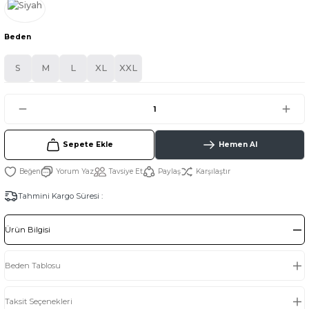
Beden
S
M
L
XL
XXL
Sepete Ekle
Hemen Al
Yorum Yaz
Tavsiye Et
Paylaş
Karşılaştır
Tahmini Kargo Süresi :
Ürün Bilgisi
Beden Tablosu
Taksit Seçenekleri