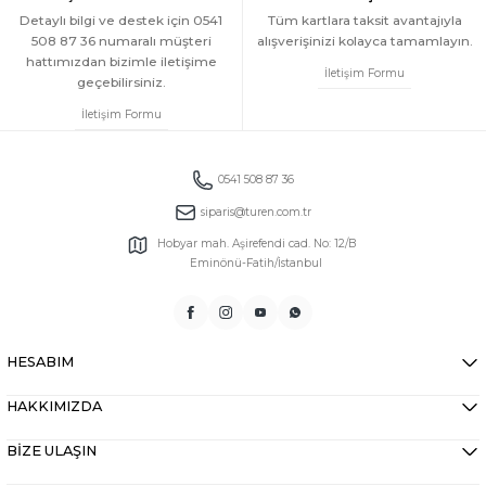
Detaylı bilgi ve destek için 0541
Tüm kartlara taksit avantajıyla
508 87 36 numaralı müşteri
alışverişinizi kolayca tamamlayın.
hattımızdan bizimle iletişime
İletişim Formu
geçebilirsiniz.
İletişim Formu
0541 508 87 36
siparis@turen.com.tr
Hobyar mah. Aşirefendi cad. No: 12/B
Eminönü-Fatih/İstanbul
HESABIM
HAKKIMIZDA
BİZE ULAŞIN