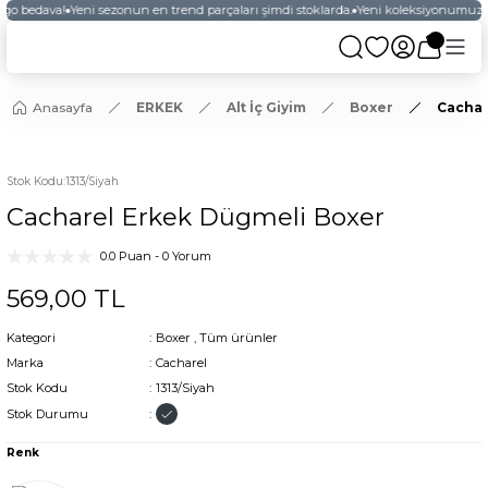
rgo bedava!
Yeni sezonun en trend parçaları şimdi stoklarda.
Yeni koleksiyonumuzu 
Anasayfa
ERKEK
Alt İç Giyim
Boxer
Cachar
Stok Kodu
:
1313/Siyah
Cacharel Erkek Dügmeli Boxer
0.0 Puan - 0 Yorum
569,00 TL
Kategori
Boxer
,
Tüm ürünler
Marka
Cacharel
Stok Kodu
1313/Siyah
Stok Durumu
Renk