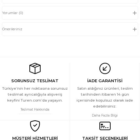
Yorumlar (0)
Önerileriniz
SORUNSUZ TESLİMAT
İADE GARANTİSİ
Türkiye’nin her noktasına sorunsuz
Satın aldığınız ürünleri, teslim
teslimat ayrıcalığıyla alışveriş
tarihinden itibaren 14 gün
keyfini Turen.com’da yaşayın.
içerisinde koşulsuz olarak iade
edebilirsiniz.
Teslimat Hakkında
Daha Fazla Bilgi
MÜŞTERİ HİZMETLERİ
TAKSİT SEÇENEKLERİ