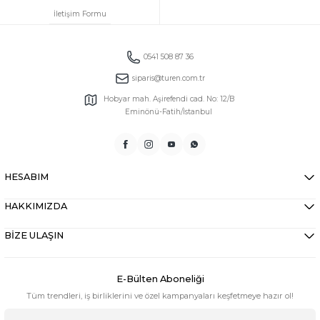
İletişim Formu
0541 508 87 36
siparis@turen.com.tr
Hobyar mah. Aşirefendi cad. No: 12/B
Eminönü-Fatih/İstanbul
HESABIM
HAKKIMIZDA
BİZE ULAŞIN
E-Bülten Aboneliği
Tüm trendleri, iş birliklerini ve özel kampanyaları keşfetmeye hazır ol!