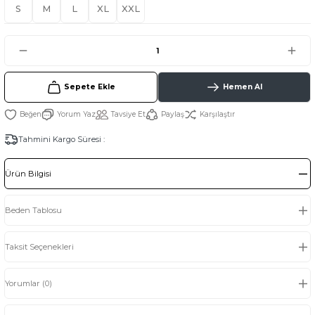
S
M
L
XL
XXL
Sepete Ekle
Hemen Al
Yorum Yaz
Tavsiye Et
Paylaş
Karşılaştır
Tahmini Kargo Süresi :
Ürün Bilgisi
Beden Tablosu
Taksit Seçenekleri
Yorumlar (0)