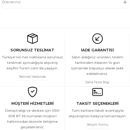
Önerileriniz
SORUNSUZ TESLİMAT
İADE GARANTİSİ
Türkiye’nin her noktasına sorunsuz
Satın aldığınız ürünleri, teslim
teslimat ayrıcalığıyla alışveriş
tarihinden itibaren 14 gün
keyfini Turen.com’da yaşayın.
içerisinde koşulsuz olarak iade
edebilirsiniz.
Teslimat Hakkında
Daha Fazla Bilgi
MÜŞTERİ HİZMETLERİ
TAKSİT SEÇENEKLERİ
Detaylı bilgi ve destek için 0541
Tüm kartlara taksit avantajıyla
508 87 36 numaralı müşteri
alışverişinizi kolayca tamamlayın.
hattımızdan bizimle iletişime
İletişim Formu
geçebilirsiniz.