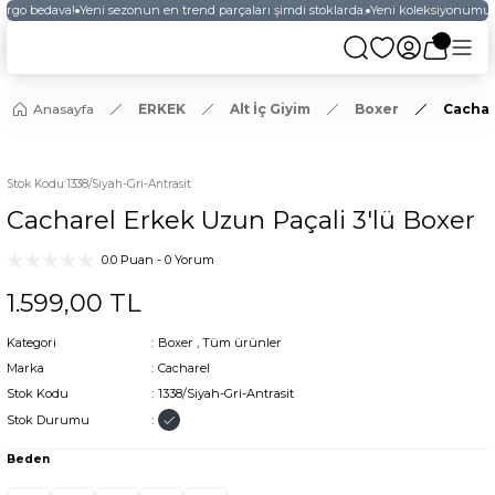
kargo bedava!
Yeni sezonun en trend parçaları şimdi stoklarda.
Yeni koleksiyonumuzu
Anasayfa
ERKEK
Alt İç Giyim
Boxer
Cachar
Stok Kodu
:
1338/Siyah-Gri-Antrasit
Cacharel Erkek Uzun Paçali 3'lü Boxer
0.0 Puan - 0 Yorum
1.599,00 TL
Kategori
Boxer
,
Tüm ürünler
Marka
Cacharel
Stok Kodu
1338/Siyah-Gri-Antrasit
Stok Durumu
Beden