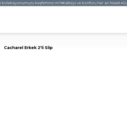
oleksiyonumuzu keşfettiniz mi?
Kaliteyi ve konforu her an hisset.
Güven
Cacharel Erkek 2'li Slip