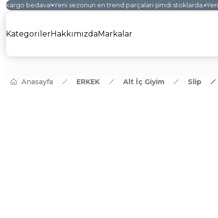
 kargo bedava!
Yeni sezonun en trend parçaları şimdi stoklarda.
Yeni k
Kategoriler
Hakkımızda
Markalar
Anasayfa
ERKEK
Alt İç Giyim
Slip