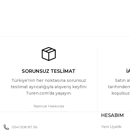
SORUNSUZ TESLİMAT
İ
Türkiye’nin her noktasına sorunsuz
Satın a
teslimat ayrıcalığıyla alışveriş keyfini
tarihinden
Turen.com’da yaşayın.
koşulsuz 
Teslimat Hakkında
HESABIM
Yeni Üyelik
0541 508 87 36