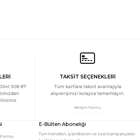
LERİ
TAKSİT SEÇENEKLERİ
 0541 508 87
Tüm kartlara taksit avantajıyla
ttımızdan
alışverişinizi kolayca tamamlayın.
lirsiniz.
İletişim Formu
N
E-Bülten Aboneliği
Tüm trendleri, iş birliklerini ve özel kampanyaları
m Formu