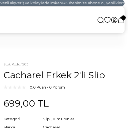
li alışveriş ve kolay iade imkanı.
Bültenimize abone ol, yeniliklerden i
Stok Kodu
:
1503
Cacharel Erkek 2'li Slip
0.0 Puan - 0 Yorum
699,00 TL
Kategori
Slip
,
Tüm ürünler
Marka
Cacharel